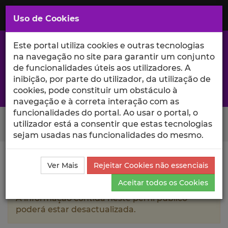
Saltar
para
MENU
Uso de Cookies
o
Conteúdo
Principal
Este portal utiliza cookies e outras tecnologias
na navegação no site para garantir um conjunto
de funcionalidades úteis aos utilizadores. A
inibição, por parte do utilizador, da utilização de
A excelência da investigação e ciência no Iscte
cookies, pode constituir um obstáculo à
navegação e à correta interação com as
funcionalidades do portal. Ao usar o portal, o
Search Button
utilizador está a consentir que estas tecnologias
sejam usadas nas funcionalidades do mesmo.
Ciência_Iscte
Autores
Rui Dias
Produções
Ver Mais
Rejeitar Cookies não essenciais
Científicas e Citações
Aceitar todos os Cookies
A informação contida neste perfil público
poderá estar desactualizada.