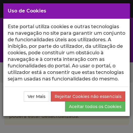
Saltar
para
MENU
Uso de Cookies
o
Conteúdo
Principal
Este portal utiliza cookies e outras tecnologias
na navegação no site para garantir um conjunto
de funcionalidades úteis aos utilizadores. A
inibição, por parte do utilizador, da utilização de
A excelência da investigação e ciência no Iscte
cookies, pode constituir um obstáculo à
navegação e à correta interação com as
funcionalidades do portal. Ao usar o portal, o
Search Button
utilizador está a consentir que estas tecnologias
sejam usadas nas funcionalidades do mesmo.
Ciência_Iscte
Autores
Rui Durão
Currículo
Ver Mais
Rejeitar Cookies não essenciais
Aceitar todos os Cookies
A informação contida neste perfil público
poderá estar desactualizada.