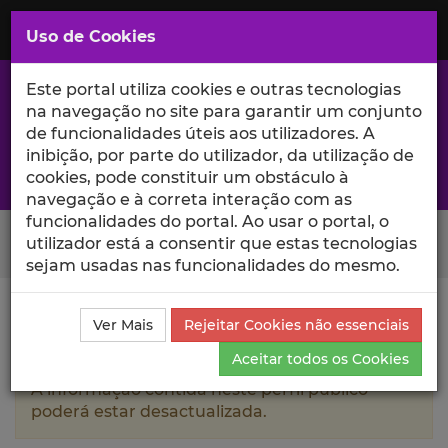
Saltar
para
MENU
Uso de Cookies
o
Conteúdo
Principal
Este portal utiliza cookies e outras tecnologias
na navegação no site para garantir um conjunto
de funcionalidades úteis aos utilizadores. A
inibição, por parte do utilizador, da utilização de
A excelência da investigação e ciência no Iscte
cookies, pode constituir um obstáculo à
navegação e à correta interação com as
funcionalidades do portal. Ao usar o portal, o
Search Button
utilizador está a consentir que estas tecnologias
sejam usadas nas funcionalidades do mesmo.
Ciência_Iscte
Autores
Rui Manuel Campilho Pereira
Ver Mais
Rejeitar Cookies não essenciais
de Menezes
Currículo
Aceitar todos os Cookies
A informação contida neste perfil público
poderá estar desactualizada.