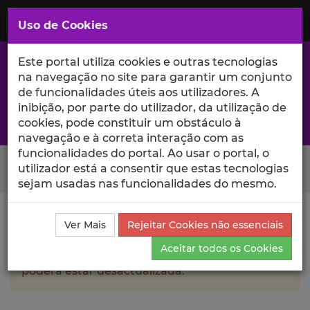
Saltar
para
MENU
Uso de Cookies
o
Conteúdo
Principal
Este portal utiliza cookies e outras tecnologias
na navegação no site para garantir um conjunto
de funcionalidades úteis aos utilizadores. A
inibição, por parte do utilizador, da utilização de
A excelência da investigação e ciência no Iscte
cookies, pode constituir um obstáculo à
navegação e à correta interação com as
funcionalidades do portal. Ao usar o portal, o
Search Button
utilizador está a consentir que estas tecnologias
sejam usadas nas funcionalidades do mesmo.
Ciência_Iscte
Autores
Simão Correia
Currículo
Ver Mais
Rejeitar Cookies não essenciais
Aceitar todos os Cookies
A informação contida neste perfil público
poderá estar desactualizada.