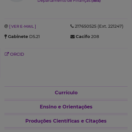
Departamento de Finanças
(IBS)
217650525 (Ext. 221247)
[ VER E-MAIL ]
Gabinete
D5.21
Cacifo
208
ORCID
Currículo
Ensino e Orientações
Produções Científicas e Citações