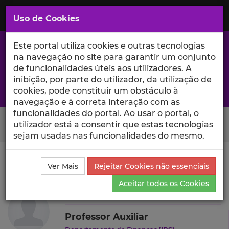
Saltar
para
MENU
Uso de Cookies
o
Conteúdo
Principal
Este portal utiliza cookies e outras tecnologias
na navegação no site para garantir um conjunto
de funcionalidades úteis aos utilizadores. A
inibição, por parte do utilizador, da utilização de
A excelência da investigação e ciência no Iscte
cookies, pode constituir um obstáculo à
navegação e à correta interação com as
funcionalidades do portal. Ao usar o portal, o
Search Button
utilizador está a consentir que estas tecnologias
sejam usadas nas funcionalidades do mesmo.
Ciência_Iscte
Autores
Szabolcs Sebestyén
Outras
Ver Mais
Rejeitar Cookies não essenciais
Atividades
Aceitar todos os Cookies
Szabolcs Sebestyén
Professor Auxiliar