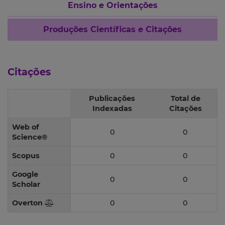
Ensino e Orientações
Produções Científicas e Citações
Citações
Publicações
Total de
Indexadas
Citações
Web of
0
0
Science®
Scopus
0
0
Google
0
0
Scholar
Overton
0
0