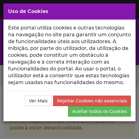
Saltar
para
MENU
Uso de Cookies
o
Conteúdo
Principal
Este portal utiliza cookies e outras tecnologias
na navegação no site para garantir um conjunto
de funcionalidades úteis aos utilizadores. A
inibição, por parte do utilizador, da utilização de
A excelência da investigação e ciência no Iscte
cookies, pode constituir um obstáculo à
navegação e à correta interação com as
funcionalidades do portal. Ao usar o portal, o
Search Button
utilizador está a consentir que estas tecnologias
sejam usadas nas funcionalidades do mesmo.
Ciência_Iscte
Autores
Teresa Pina
Produções
Ver Mais
Rejeitar Cookies não essenciais
Científicas e Citações
Aceitar todos os Cookies
A informação contida neste perfil público
poderá estar desactualizada.