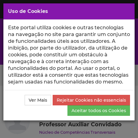
Saltar
para
MENU
Uso de Cookies
o
Conteúdo
Principal
Este portal utiliza cookies e outras tecnologias
na navegação no site para garantir um conjunto
de funcionalidades úteis aos utilizadores. A
inibição, por parte do utilizador, da utilização de
A excelência da investigação e ciência no Iscte
cookies, pode constituir um obstáculo à
navegação e à correta interação com as
funcionalidades do portal. Ao usar o portal, o
Search Button
utilizador está a consentir que estas tecnologias
sejam usadas nas funcionalidades do mesmo.
Ciência_Iscte
Autores
Tomé Graxinha
Currículo
Ver Mais
Rejeitar Cookies não essenciais
Tomé Graxinha
Aceitar todos os Cookies
Professor Auxiliar Convidado
Núcleo de Competências Transversais