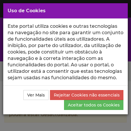
Saltar
para
MENU
Uso de Cookies
o
Conteúdo
Principal
Este portal utiliza cookies e outras tecnologias
na navegação no site para garantir um conjunto
de funcionalidades úteis aos utilizadores. A
inibição, por parte do utilizador, da utilização de
A excelência da investigação e ciência no Iscte
cookies, pode constituir um obstáculo à
navegação e à correta interação com as
funcionalidades do portal. Ao usar o portal, o
Search Button
utilizador está a consentir que estas tecnologias
sejam usadas nas funcionalidades do mesmo.
Ciência_Iscte
Autores
Vanessa Loureiro
Currículo
Ver Mais
Rejeitar Cookies não essenciais
Aceitar todos os Cookies
A informação contida neste perfil público
poderá estar desactualizada.