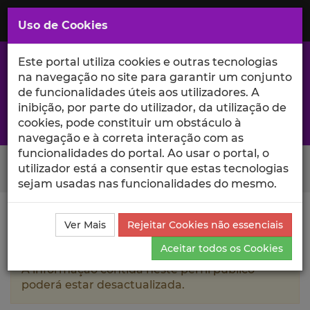
Saltar
para
MENU
Uso de Cookies
o
Conteúdo
Principal
Este portal utiliza cookies e outras tecnologias
na navegação no site para garantir um conjunto
de funcionalidades úteis aos utilizadores. A
inibição, por parte do utilizador, da utilização de
A excelência da investigação e ciência no Iscte
cookies, pode constituir um obstáculo à
navegação e à correta interação com as
funcionalidades do portal. Ao usar o portal, o
Search Button
utilizador está a consentir que estas tecnologias
sejam usadas nas funcionalidades do mesmo.
Ciência_Iscte
Autores
Victor Domingos Seabra
Ver Mais
Rejeitar Cookies não essenciais
Franco
Currículo
Aceitar todos os Cookies
A informação contida neste perfil público
poderá estar desactualizada.