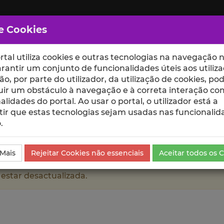
e Cookies
rtal utiliza cookies e outras tecnologias na navegação n
rantir um conjunto de funcionalidades úteis aos utiliza
ção, por parte do utilizador, da utilização de cookies, po
uir um obstáculo à navegação e à correta interação co
scte
ESCOLAS
UNIDADES
alidades do portal. Ao usar o portal, o utilizador está a
ir que estas tecnologias sejam usadas nas funcionalid
.
ntíficas e Citações
 Mais
Rejeitar Cookies não essenciais
Aceitar todos os 
 estar desactualizada.