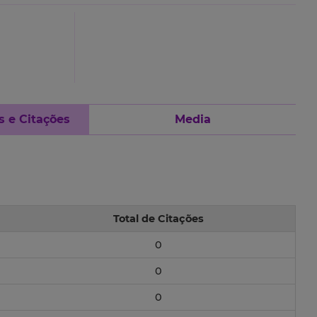
s e Citações
Media
Total de Citações
0
0
0