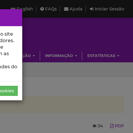
English
FAQs
Ajuda
Iniciar Sessão
o site
dores.
de
m as
INVESTIGAÇÃO
INFORMAÇÃO
ESTATÍSTICAS
ades do
Cookies
34
PDF