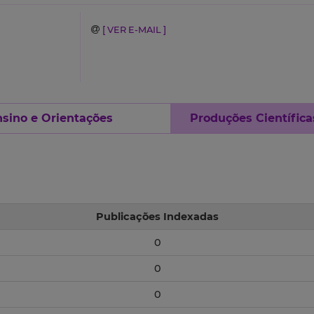
[ VER E-MAIL ]
sino e Orientações
Produções Científica
Publicações Indexadas
0
0
0