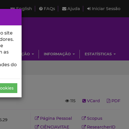
English
FAQs
Ajuda
Iniciar Sessão
o site
dores.
de
m as
INVESTIGAÇÃO
INFORMAÇÃO
ESTATÍSTICAS
ades do
Cookies
115
VCard
PDF
Página Pessoal
Scopus
.29
CIÊNCIAVITAE
ResearcherID