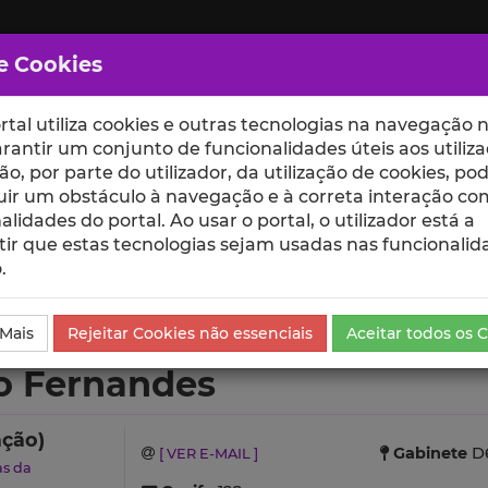
e Cookies
rtal utiliza cookies e outras tecnologias na navegação n
rantir um conjunto de funcionalidades úteis aos utiliza
ção, por parte do utilizador, da utilização de cookies, po
uir um obstáculo à navegação e à correta interação co
scte
ESCOLAS
UNIDADES
alidades do portal. Ao usar o portal, o utilizador está a
ir que estas tecnologias sejam usadas nas funcionalid
.
s
Currículo
 Mais
Rejeitar Cookies não essenciais
Aceitar todos os 
o Fernandes
ação)
Gabinete
D6
[ VER E-MAIL ]
as da