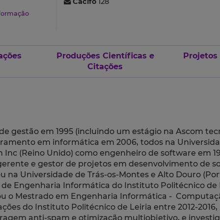
Cacifo
128
nformação
ações
Produções Científicas e
Projetos
Citações
 de gestão em 1995 (incluindo um estágio na Ascom tecn
toramento em informática em 2006, todos na Universid
on Inc (Reino Unido) como engenheiro de software em 1
-gerente e gestor de projetos em desenvolvimento de s
ou na Universidade de Trás-os-Montes e Alto Douro (Por
 Engenharia Informática do Instituto Politécnico de Le
ou o Mestrado em Engenharia Informática - Computaçã
es do Instituto Politécnico de Leiria entre 2012-2016, 
tragem anti-spam e otimização multiobjetivo, e investig