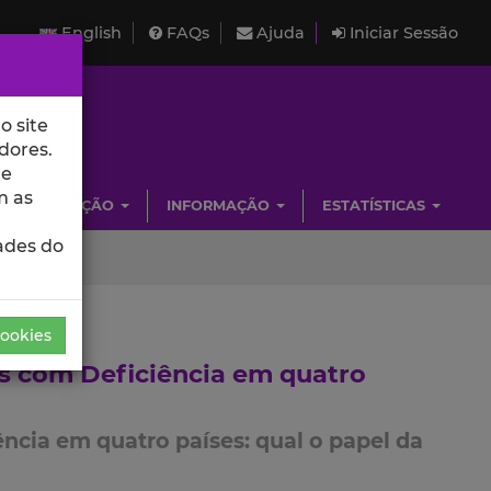
English
FAQs
Ajuda
Iniciar Sessão
o site
dores.
de
m as
INVESTIGAÇÃO
INFORMAÇÃO
ESTATÍSTICAS
ades do
Cookies
as com Deficiência em quatro
ncia em quatro países: qual o papel da