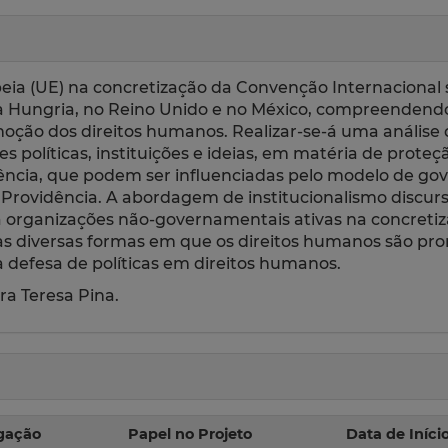
peia (UE) na concretização da Convenção Internacional s
a Hungria, no Reino Unido e no México, compreendendo
moção dos direitos humanos. Realizar-se-á uma anális
s políticas, instituições e ideias, em matéria de proteç
iciência, que podem ser influenciadas pelo modelo de g
ovidência. A abordagem de institucionalismo discursi
organizações não-governamentais ativas na concreti
 as diversas formas em que os direitos humanos são pr
defesa de políticas em direitos humanos.
ra Teresa Pina.
igação
Papel no Projeto
Data de Iníci