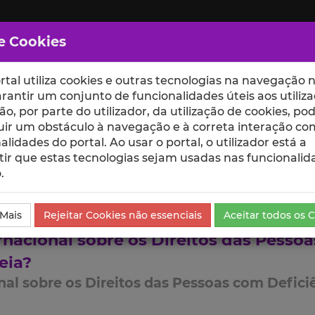
e Cookies
rtal utiliza cookies e outras tecnologias na navegação n
rantir um conjunto de funcionalidades úteis aos utiliza
ção, por parte do utilizador, da utilização de cookies, po
uir um obstáculo à navegação e à correta interação co
scte
ESCOLAS
UNIDADES
alidades do portal. Ao usar o portal, o utilizador está a
ir que estas tecnologias sejam usadas nas funcionalid
.
 Mais
Rejeitar Cookies não essenciais
Aceitar todos os 
nacional sobre os Direitos das Pesso
eia?
al sobre os Direitos das Pessoas com Deficiê