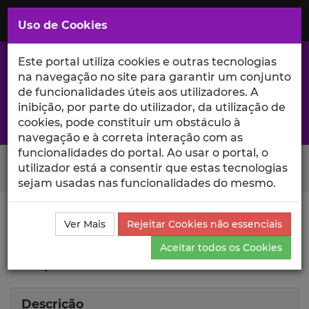
Saltar
para
MENU
Uso de Cookies
o
Conteúdo
Principal
Este portal utiliza cookies e outras tecnologias
na navegação no site para garantir um conjunto
de funcionalidades úteis aos utilizadores. A
inibição, por parte do utilizador, da utilização de
A excelência da investigação e ciência no Iscte
cookies, pode constituir um obstáculo à
navegação e à correta interação com as
funcionalidades do portal. Ao usar o portal, o
Search Button
utilizador está a consentir que estas tecnologias
sejam usadas nas funcionalidades do mesmo.
Ciência_Iscte
Lista de Projetos
Projeto
Ver Mais
Rejeitar Cookies não essenciais
Development of maturity model for
Aceitar todos os Cookies
devops
Descrição