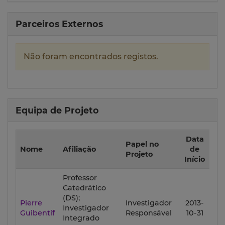
Parceiros Externos
Não foram encontrados registos.
Equipa de Projeto
Data
Da
Papel no
Nome
Afiliação
de
d
Projeto
Início
F
Professor
Catedrático
(DS);
Pierre
Investigador
2013-
201
Investigador
Guibentif
Responsável
10-31
01-
Integrado