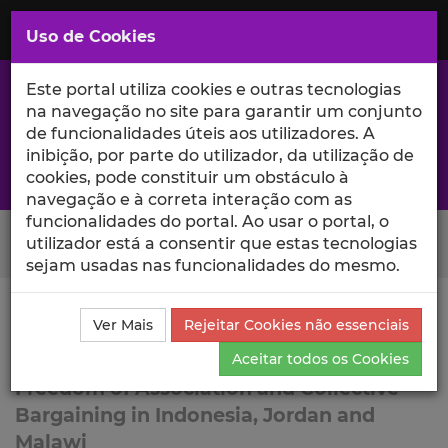
Saltar
para
MENU
Uso de Cookies
o
Conteúdo
Principal
Este portal utiliza cookies e outras tecnologias
na navegação no site para garantir um conjunto
de funcionalidades úteis aos utilizadores. A
inibição, por parte do utilizador, da utilização de
A excelência da investigação e ciência no Iscte
cookies, pode constituir um obstáculo à
navegação e à correta interação com as
funcionalidades do portal. Ao usar o portal, o
Search Button
utilizador está a consentir que estas tecnologias
sejam usadas nas funcionalidades do mesmo.
Ciência_Iscte
Lista de Projetos
Projeto
Ver Mais
Rejeitar Cookies não essenciais
FREEDOM
Aceitar todos os Cookies
Freedom of Association and Collective
Bargaining in Indonesia, Jordan and
Malawi