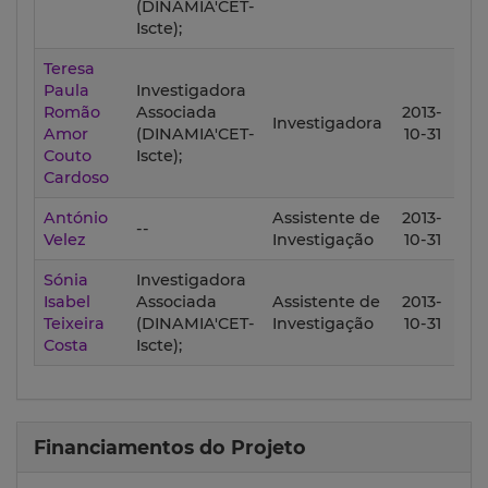
(DINAMIA'CET-
Iscte);
Teresa
Paula
Investigadora
Romão
Associada
2013-
201
Investigadora
Amor
(DINAMIA'CET-
10-31
01-
Couto
Iscte);
Cardoso
António
Assistente de
2013-
201
--
Velez
Investigação
10-31
01-
Sónia
Investigadora
Isabel
Associada
Assistente de
2013-
201
Teixeira
(DINAMIA'CET-
Investigação
10-31
01-
Costa
Iscte);
Financiamentos do Projeto