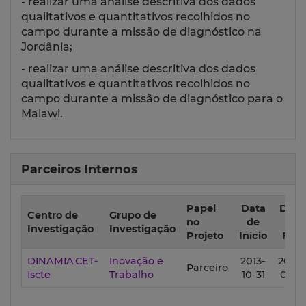
- realizar uma análise descritiva dos dados
qualitativos e quantitativos recolhidos no
campo durante a missão de diagnóstico na
Jordânia;
- realizar uma análise descritiva dos dados
qualitativos e quantitativos recolhidos no
campo durante a missão de diagnóstico para o
Malawi.
Parceiros Internos
Papel
Data
Data
Centro de
Grupo de
no
de
de
Investigação
Investigação
Projeto
Início
Fim
DINAMIA'CET-
Inovação e
2013-
2014-
Parceiro
Iscte
Trabalho
10-31
01-31