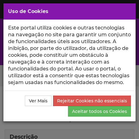
Saltar
para
MENU
Uso de Cookies
o
Conteúdo
Principal
Este portal utiliza cookies e outras tecnologias
na navegação no site para garantir um conjunto
de funcionalidades úteis aos utilizadores. A
inibição, por parte do utilizador, da utilização de
A excelência da investigação e ciência no Iscte
cookies, pode constituir um obstáculo à
navegação e à correta interação com as
funcionalidades do portal. Ao usar o portal, o
Search Button
utilizador está a consentir que estas tecnologias
sejam usadas nas funcionalidades do mesmo.
Ciência_Iscte
Lista de Projetos
Projeto
Ver Mais
Rejeitar Cookies não essenciais
Improvement of a web CRM user
Aceitar todos os Cookies
interface and user experience
Descrição