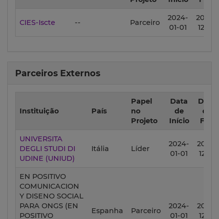
2024-
2027-
CIES-Iscte
--
Parceiro
01-01
12-31
Parceiros Externos
Papel
Data
Data
Instituição
País
no
de
de
Projeto
Início
Fim
UNIVERSITA
2024-
2027-
DEGLI STUDI DI
Itália
Líder
01-01
12-31
UDINE (UNIUD)
EN POSITIVO
COMUNICACION
Y DISENO SOCIAL
PARA ONGS (EN
2024-
2027-
Espanha
Parceiro
POSITIVO
01-01
12-31