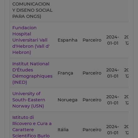
COMUNICACION
Y DISENO SOCIAL
PARA ONGS)
Fundacion
Hospital
2024-
2027-
Universitari Vall
Espanha
Parceiro
01-01
12-31
d'Hebron (Vall d'
Hebron)
Institut National
D'Études
2024-
2027-
França
Parceiro
Démographiques
01-01
12-31
(INED)
University of
2024-
2027-
South-Eastern
Noruega
Parceiro
01-01
12-31
Norway (USN)
Istituto di
Ricovero e Cura a
2024-
2027-
Carattere
Itália
Parceiro
01-01
12-31
Scientifico Burlo