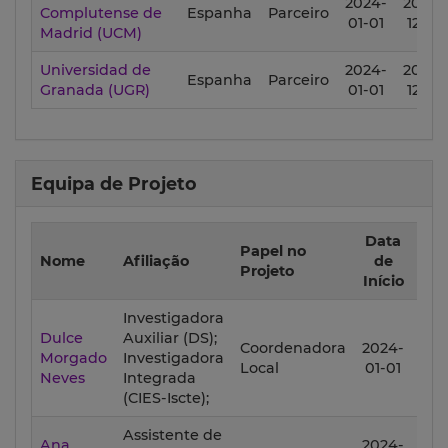
2024-
2027-
Complutense de
Espanha
Parceiro
01-01
12-31
Madrid (UCM)
Universidad de
2024-
2027-
Espanha
Parceiro
Granada (UGR)
01-01
12-31
Equipa de Projeto
Data
Da
Papel no
Nome
Afiliação
de
d
Projeto
Início
Fi
Investigadora
Dulce
Auxiliar (DS);
Coordenadora
2024-
202
Morgado
Investigadora
Local
01-01
12-
Neves
Integrada
(CIES-Iscte);
Assistente de
Ana
2024-
202