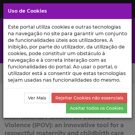
Saltar
para
MENU
Uso de Cookies
o
Conteúdo
Principal
Este portal utiliza cookies e outras tecnologias
na navegação no site para garantir um conjunto
de funcionalidades úteis aos utilizadores. A
inibição, por parte do utilizador, da utilização de
A excelência da investigação e ciência no Iscte
cookies, pode constituir um obstáculo à
navegação e à correta interação com as
funcionalidades do portal. Ao usar o portal, o
Search Button
utilizador está a consentir que estas tecnologias
sejam usadas nas funcionalidades do mesmo.
Ciência_Iscte
Lista de Projetos
Projeto
Ver Mais
Rejeitar Cookies não essenciais
IPOV-RESPECTFUL CARE
Aceitar todos os Cookies
International Platform on Obstetric
Violence (IPOV): an innovative tool for a
respectful maternity and childbirth care