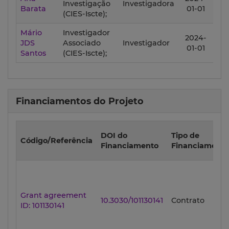
Investigação
Investigadora
Barata
01-01
03-
(CIES-Iscte);
Mário
Investigador
2024-
202
JDS
Associado
Investigador
01-01
12-
Santos
(CIES-Iscte);
Financiamentos do Projeto
DOI do
Tipo de
Código/Referência
Financiamento
Financiamento
Grant agreement
10.3030/101130141
Contrato
ID: 101130141