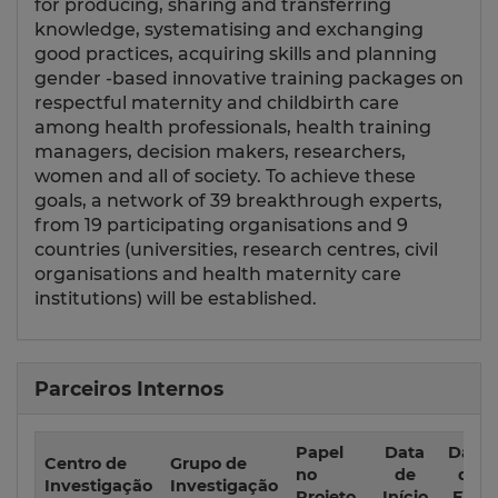
for producing, sharing and transferring
knowledge, systematising and exchanging
good practices, acquiring skills and planning
gender -based innovative training packages on
respectful maternity and childbirth care
among health professionals, health training
managers, decision makers, researchers,
women and all of society. To achieve these
goals, a network of 39 breakthrough experts,
from 19 participating organisations and 9
countries (universities, research centres, civil
organisations and health maternity care
institutions) will be established.
Parceiros Internos
Papel
Data
Data
Centro de
Grupo de
no
de
de
Investigação
Investigação
Projeto
Início
Fim