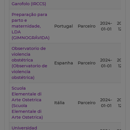
Garofolo (IRCCS)
Preparação para
parto e
2024-
2027-
maternidade,
Portugal
Parceiro
01-01
12-31
LDA
(GIMNOGRÁVIDA)
Observatorio de
violencia
obstétrica
2024-
2027-
Espanha
Parceiro
(Observatorio de
01-01
12-31
violencia
obstétrica)
Scuola
Elementale di
Arte Ostetrica
2024-
2027-
Itália
Parceiro
(Scuola
01-01
12-31
Elementale di
Arte Ostetrica)
Universidad