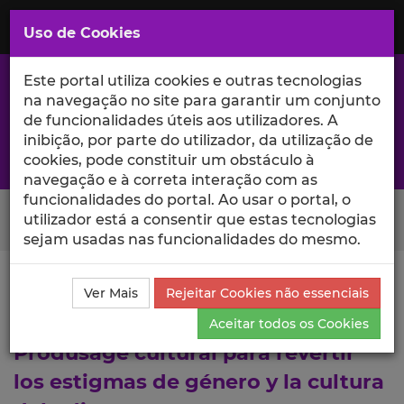
Saltar
para
MENU
Uso de Cookies
o
Conteúdo
Principal
Este portal utiliza cookies e outras tecnologias
na navegação no site para garantir um conjunto
de funcionalidades úteis aos utilizadores. A
inibição, por parte do utilizador, da utilização de
A excelência da investigação e ciência no Iscte
cookies, pode constituir um obstáculo à
navegação e à correta interação com as
funcionalidades do portal. Ao usar o portal, o
Search Button
utilizador está a consentir que estas tecnologias
sejam usadas nas funcionalidades do mesmo.
Ciência_Iscte
Lista de Projetos
Projeto
Ver Mais
Rejeitar Cookies não essenciais
La 'manosfera' en Redes Sociales.
Aceitar todos os Cookies
Produsage cultural para revertir
los estigmas de género y la cultura