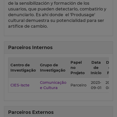
de la sensibilización y formación de los
usuarios, que pueden detectarlo, combatirlo y
denunciarlo. Es ahí donde el 'Produsage'
cultural demuestra su potencialidad para ser
artífice de cambio.
Parceiros Internos
Papel
Data
Data
Centro de
Grupo de
no
de
de
Investigação
Investigação
Projeto
Início
Fim
Comunicação
2023-
2027-
CIES-Iscte
Parceiro
e Cultura
09-01
08-31
Parceiros Externos