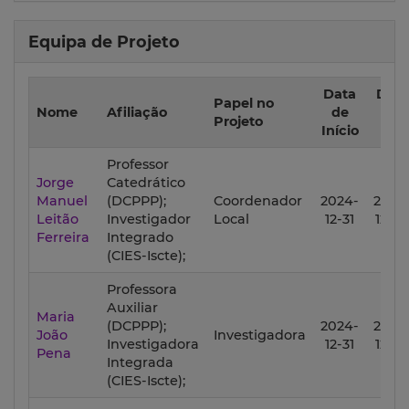
Equipa de Projeto
Data
Data
Papel no
Nome
Afiliação
de
de
Projeto
Início
Fim
Professor
Jorge
Catedrático
Manuel
(DCPPP);
Coordenador
2024-
2026
Leitão
Investigador
Local
12-31
12-30
Ferreira
Integrado
(CIES-Iscte);
Professora
Auxiliar
Maria
(DCPPP);
2024-
2026
João
Investigadora
Investigadora
12-31
12-30
Pena
Integrada
(CIES-Iscte);