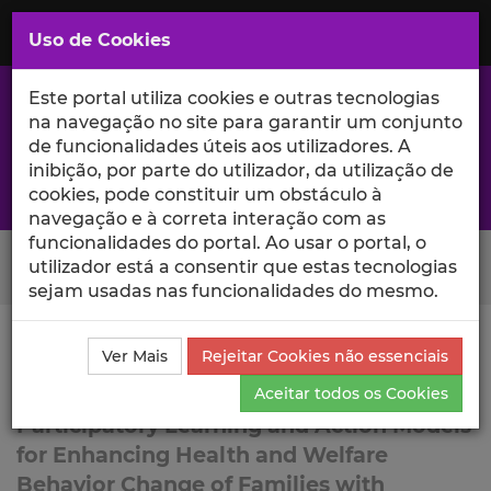
Saltar
para
MENU
Uso de Cookies
o
Conteúdo
Principal
Este portal utiliza cookies e outras tecnologias
na navegação no site para garantir um conjunto
de funcionalidades úteis aos utilizadores. A
inibição, por parte do utilizador, da utilização de
A excelência da investigação e ciência no Iscte
cookies, pode constituir um obstáculo à
navegação e à correta interação com as
funcionalidades do portal. Ao usar o portal, o
Search Button
utilizador está a consentir que estas tecnologias
sejam usadas nas funcionalidades do mesmo.
Ciência_Iscte
Lista de Projetos
Projeto
Ver Mais
Rejeitar Cookies não essenciais
Lead to Change
Aceitar todos os Cookies
Participatory Learning and Action Models
for Enhancing Health and Welfare
Behavior Change of Families with