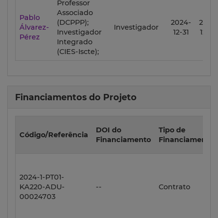
Professor
Associado
Pablo
(DCPPP);
2024-
2026
Álvarez-
Investigador
Investigador
12-31
12-30
Pérez
Integrado
(CIES-Iscte);
Financiamentos do Projeto
DOI do
Tipo de
Código/Referência
Financiamento
Financiamento
2024-1-PT01-
KA220-ADU-
--
Contrato
00024703