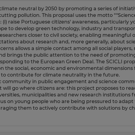
mate neutral by 2050 by promoting a series of initiativ
ting pollution. This proposal uses the motto ""Science
 (i) raise Portuguese citizens' awareness, particularly
pe to develop green technology, industry and transpor
esearchers closer to civil society, enabling meaningful 
tations about research and, more generally, about scie
cerns allows a simple contact among all social players,
nd brings the public attention to the need of promotin
 responding to the European Green Deal. The SCICLI pro
 on the social, economic and environmental dimensions fo
o contribute for climate neutrality in the future.
ntific community in public engagement and science com
t will go where citizens are: this project proposes to rea
versities, municipalities and new research institutions f
l focus on young people who are being pressured to adap
aging them to actively contribute with solutions by ch