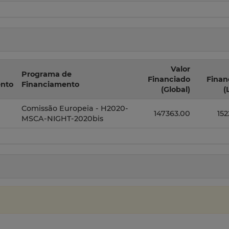
Valor
Programa de
Financiado
Finan
nto
Financiamento
(Global)
(
Comissão Europeia - H2020-
147363.00
15
MSCA-NIGHT-2020bis