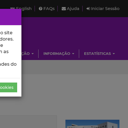
English
FAQs
Ajuda
Iniciar Sessão
o site
dores.
de
m as
INVESTIGAÇÃO
INFORMAÇÃO
ESTATÍSTICAS
ades do
Cookies