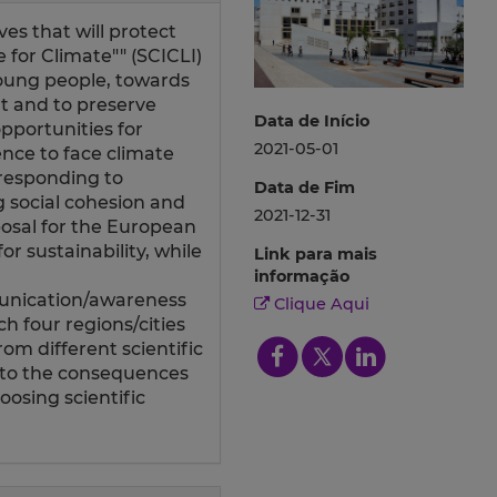
es that will protect
 for Climate"" (SCICLI)
 young people, towards
t and to preserve
Data de Início
opportunities for
2021-05-01
nce to face climate
 responding to
Data de Fim
g social cohesion and
2021-12-31
posal for the European
r sustainability, while
Link para mais
informação
munication/awareness
Clique Aqui
ch four regions/cities
rom different scientific
t to the consequences
oosing scientific