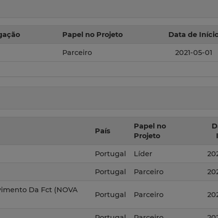
igação
Papel no Projeto
Data de Iníci
Parceiro
2021-05-01
Papel no
D
País
Projeto
Portugal
Líder
20
Portugal
Parceiro
20
lvimento Da Fct (NOVA
Portugal
Parceiro
20
Portugal
Parceiro
20