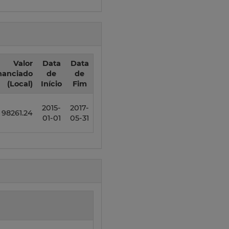
Valor
Data
Data
nanciado
de
de
(Local)
Início
Fim
2015-
2017-
98261.24
01-01
05-31