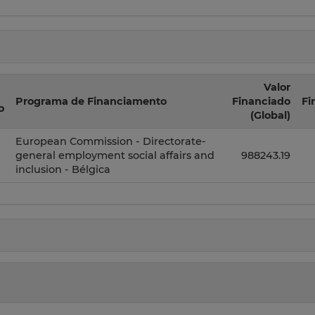
Valor
Programa de Financiamento
Financiado
Fi
o
(Global)
European Commission - Directorate-
general employment social affairs and
988243.19
inclusion - Bélgica