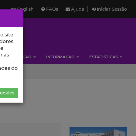
English
FAQs
Ajuda
Iniciar Sessão
o site
dores.
de
m as
INVESTIGAÇÃO
INFORMAÇÃO
ESTATÍSTICAS
ades do
Cookies