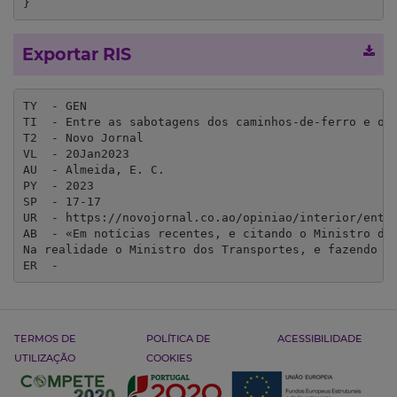
}
Exportar RIS
TY  - GEN

TI  - Entre as sabotagens dos caminhos-de-ferro e os 
T2  - Novo Jornal

VL  - 20Jan2023

AU  - Almeida, E. C.

PY  - 2023

SP  - 17-17

UR  - https://novojornal.co.ao/opiniao/interior/entre
AB  - «Em notícias recentes, e citando o Ministro dos
Na realidade o Ministro dos Transportes, e fazendo f
ER  - 
TERMOS DE
POLÍTICA DE
ACESSIBILIDADE
UTILIZAÇÃO
COOKIES