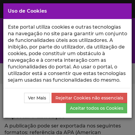
Saltar
para
MENU
Uso de Cookies
o
Conteúdo
Principal
Este portal utiliza cookies e outras tecnologias
na navegação no site para garantir um conjunto
de funcionalidades úteis aos utilizadores. A
inibição, por parte do utilizador, da utilização de
A excelência da investigação e ciência no Iscte
cookies, pode constituir um obstáculo à
navegação e à correta interação com as
funcionalidades do portal. Ao usar o portal, o
Search Button
utilizador está a consentir que estas tecnologias
sejam usadas nas funcionalidades do mesmo.
Ciência_Iscte
Publicações
Descrição Detalhada da
Ver Mais
Rejeitar Cookies não essenciais
Publicação
Exportar
Aceitar todos os Cookies
Exportar Publicação
A publicação pode ser exportada nos seguintes
formatos: referência da APA (American