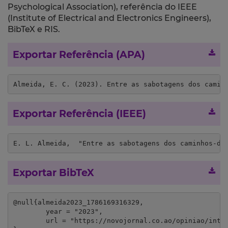
Psychological Association), referência do IEEE
(Institute of Electrical and Electronics Engineers),
BibTeX e RIS.
Exportar Referência (APA)
Almeida, E. C. (2023). Entre as sabotagens dos camin
Exportar Referência (IEEE)
E. L. Almeida,  "Entre as sabotagens dos caminhos-de
Exportar BibTeX
@null{almeida2023_1786169316329,

	year = "2023",

	url = "https://novojornal.co.ao/opiniao/interior/entre-as-sabotagens-dos-caminhos-de-ferro-e-os-acidentes-de-viacao-111657.html"
