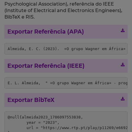
Psychological Association), referência do IEEE
(Institute of Electrical and Electronics Engineers),
BibTeX e RIS.
Exportar Referência (APA)
Almeida, E. C. (2023).  «O grupo Wagner em África» -
Exportar Referência (IEEE)
E. L. Almeida,  " «O grupo Wagner em África» - progr
Exportar BibTeX
@null{almeida2023_1786097553838,

	year = "2023",

	url = "https://www.rtp.pt/play/p11269/e669225/causa-e-efeito"
