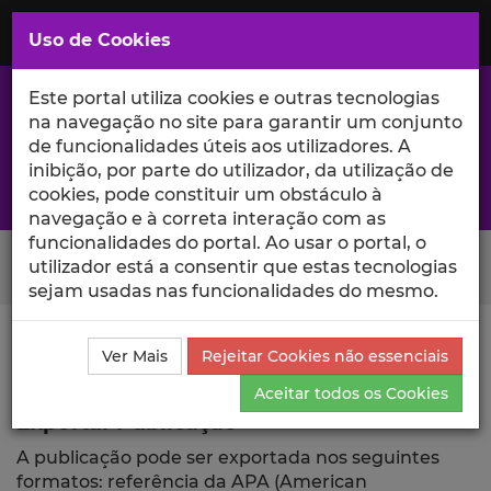
Saltar
para
MENU
Uso de Cookies
o
Conteúdo
Principal
Este portal utiliza cookies e outras tecnologias
na navegação no site para garantir um conjunto
de funcionalidades úteis aos utilizadores. A
inibição, por parte do utilizador, da utilização de
A excelência da investigação e ciência no Iscte
cookies, pode constituir um obstáculo à
navegação e à correta interação com as
funcionalidades do portal. Ao usar o portal, o
Search Button
utilizador está a consentir que estas tecnologias
sejam usadas nas funcionalidades do mesmo.
Ciência_Iscte
Publicações
Descrição Detalhada da
Ver Mais
Rejeitar Cookies não essenciais
Publicação
Exportar
Aceitar todos os Cookies
Exportar Publicação
A publicação pode ser exportada nos seguintes
formatos: referência da APA (American