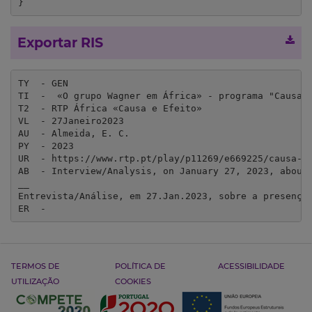
}
Exportar RIS
TY  - GEN

TI  -  «O grupo Wagner em África» - programa "Causa e
T2  - RTP África «Causa e Efeito»

VL  - 27Janeiro2023

AU  - Almeida, E. C.

PY  - 2023

UR  - https://www.rtp.pt/play/p11269/e669225/causa-e-
AB  - Interview/Analysis, on January 27, 2023, about 
__

Entrevista/Análise, em 27.Jan.2023, sobre a presença 
ER  - 
TERMOS DE
POLÍTICA DE
ACESSIBILIDADE
UTILIZAÇÃO
COOKIES