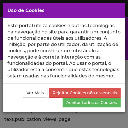
Saltar
para
MENU
Uso de Cookies
o
Conteúdo
Principal
Este portal utiliza cookies e outras tecnologias
na navegação no site para garantir um conjunto
de funcionalidades úteis aos utilizadores. A
inibição, por parte do utilizador, da utilização de
A excelência da investigação e ciência no Iscte
cookies, pode constituir um obstáculo à
navegação e à correta interação com as
funcionalidades do portal. Ao usar o portal, o
Search Button
utilizador está a consentir que estas tecnologias
sejam usadas nas funcionalidades do mesmo.
Ciência_Iscte
Comunicações
Descrição Detalhada
Ver Mais
Rejeitar Cookies não essenciais
da Comunicação
Visualizações
Aceitar todos os Cookies
Visualizações da Publicação
text.publication_views_page