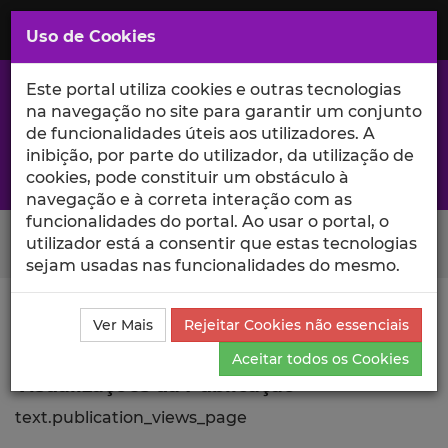
Saltar
para
MENU
Uso de Cookies
o
Conteúdo
Principal
Este portal utiliza cookies e outras tecnologias
na navegação no site para garantir um conjunto
de funcionalidades úteis aos utilizadores. A
inibição, por parte do utilizador, da utilização de
A excelência da investigação e ciência no Iscte
cookies, pode constituir um obstáculo à
navegação e à correta interação com as
funcionalidades do portal. Ao usar o portal, o
Search Button
utilizador está a consentir que estas tecnologias
sejam usadas nas funcionalidades do mesmo.
Ciência_Iscte
Publicações
Descrição Detalhada da
Ver Mais
Rejeitar Cookies não essenciais
Publicação
Visualizações
Aceitar todos os Cookies
Visualizações da Publicação
text.publication_views_page