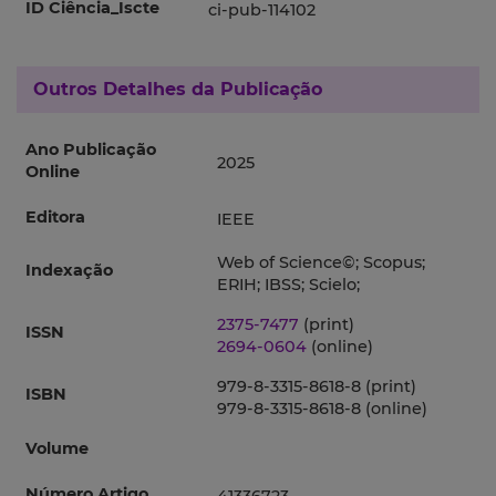
ID Ciência_Iscte
ci-pub-114102
Outros Detalhes da Publicação
Ano Publicação
2025
Online
Editora
IEEE
Web of Science©; Scopus;
Indexação
ERIH; IBSS; Scielo;
2375-7477
(print)
ISSN
2694-0604
(online)
979-8-3315-8618-8 (print)
ISBN
979-8-3315-8618-8 (online)
Volume
Número Artigo