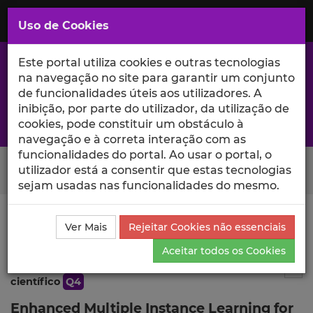
Saltar
para
MENU
Uso de Cookies
o
Conteúdo
Principal
Este portal utiliza cookies e outras tecnologias
na navegação no site para garantir um conjunto
de funcionalidades úteis aos utilizadores. A
inibição, por parte do utilizador, da utilização de
A excelência da investigação e ciência no Iscte
cookies, pode constituir um obstáculo à
navegação e à correta interação com as
funcionalidades do portal. Ao usar o portal, o
Search Button
utilizador está a consentir que estas tecnologias
sejam usadas nas funcionalidades do mesmo.
Ciência_Iscte
Publicações
Descrição Detalhada da
Ver Mais
Rejeitar Cookies não essenciais
Publicação
Aceitar todos os Cookies
Publicação em atas de evento
1
Tog
científico
Q4
Enhanced Multiple Instance Learning for