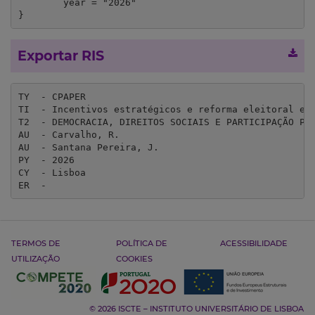
	year = "2026"

}
Exportar RIS
TY  - CPAPER

TI  - Incentivos estratégicos e reforma eleitoral em 
T2  - DEMOCRACIA, DIREITOS SOCIAIS E PARTICIPAÇÃO POL
AU  - Carvalho, R.

AU  - Santana Pereira, J.

PY  - 2026

CY  - Lisboa

ER  - 
TERMOS DE
POLÍTICA DE
ACESSIBILIDADE
UTILIZAÇÃO
COOKIES
© 2026 ISCTE – INSTITUTO UNIVERSITÁRIO DE LISBOA