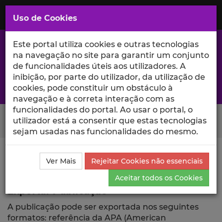
Saltar
para
MENU
Uso de Cookies
o
Conteúdo
Principal
Este portal utiliza cookies e outras tecnologias
na navegação no site para garantir um conjunto
de funcionalidades úteis aos utilizadores. A
inibição, por parte do utilizador, da utilização de
A excelência da investigação e ciência no Iscte
cookies, pode constituir um obstáculo à
navegação e à correta interação com as
funcionalidades do portal. Ao usar o portal, o
Search Button
utilizador está a consentir que estas tecnologias
sejam usadas nas funcionalidades do mesmo.
Ciência_Iscte
Comunicações
Descrição Detalhada
Ver Mais
Rejeitar Cookies não essenciais
da Comunicação
Exportar
Aceitar todos os Cookies
Exportar Publicação
A publicação pode ser exportada nos seguintes
formatos: referência da APA (American