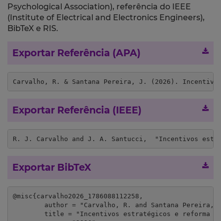
Psychological Association), referência do IEEE
(Institute of Electrical and Electronics Engineers),
BibTeX e RIS.
Exportar Referência (APA)
Carvalho, R. & Santana Pereira, J. (2026). Incentivo
Exportar Referência (IEEE)
R. J. Carvalho and J. A. Santucci,  "Incentivos estr
Exportar BibTeX
@misc{carvalho2026_1786088112258,

	author = "Carvalho, R. and Santana Pereira, J.",

	title = "Incentivos estratégicos e reforma eleitoral em sistemas partidários institucionalizados: uma análise do caso português (1976–2024)",
