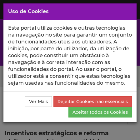
Saltar
para
MENU
Uso de Cookies
o
Conteúdo
Principal
Este portal utiliza cookies e outras tecnologias
na navegação no site para garantir um conjunto
de funcionalidades úteis aos utilizadores. A
inibição, por parte do utilizador, da utilização de
A excelência da investigação e ciência no Iscte
cookies, pode constituir um obstáculo à
navegação e à correta interação com as
funcionalidades do portal. Ao usar o portal, o
Search Button
utilizador está a consentir que estas tecnologias
sejam usadas nas funcionalidades do mesmo.
Ciência_Iscte
Comunicações
Descrição Detalhada
Ver Mais
Rejeitar Cookies não essenciais
da Comunicação
Aceitar todos os Cookies
Comunicação em evento científico
4
Tog
Incentivos estratégicos e reforma