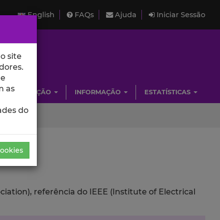
English
FAQs
Ajuda
Iniciar Sessão
o site
dores.
de
m as
INVESTIGAÇÃO
INFORMAÇÃO
ESTATÍSTICAS
ades do
Cookies
ion), referência do IEEE (Institute of Electrical