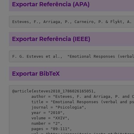
Exportar Referência (APA)
Esteves, F., Arriaga, P., Carneiro, P. & Flykt, A.
Exportar Referência (IEEE)
F. G. Esteves et al.,  "Emotional Responses (verba
Exportar BibTeX
@article{esteves2010_1786026165051,

	author = "Esteves, F. and Arriaga, P. and Carneiro, P. and Flykt, A.",

	title = "Emotional Responses (verbal and psychophysiological) to pictures of food stimuli",

	journal = "Psicologia",

	year = "2010",

	volume = "XXIV",

	number = "2",

	pages = "89-111",
