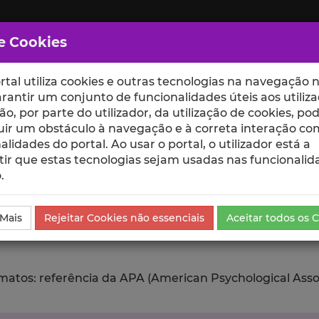
e Cookies
rtal utiliza cookies e outras tecnologias na navegação n
rantir um conjunto de funcionalidades úteis aos utiliza
ção, por parte do utilizador, da utilização de cookies, po
uir um obstáculo à navegação e à correta interação co
scte
ESCOLAS
UNIDADES
alidades do portal. Ao usar o portal, o utilizador está a
ir que estas tecnologias sejam usadas nas funcionalid
.
ublicação
Exportar
 Mais
Rejeitar Cookies não essenciais
Aceitar todos os 
tos: referência da APA (American Psychological Associat