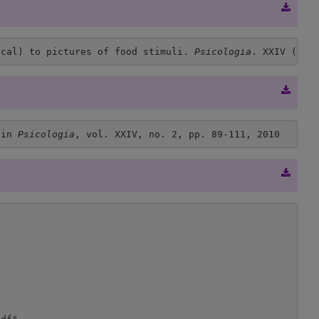
ical) to pictures of food stimuli. 
Psicologia
. XXIV (2),
 in 
Psicologia
, vol. XXIV, no. 2, pp. 89-111, 2010