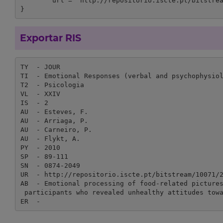
	url = "http://repositorio.iscte.pt/bitstream/10071/2979/1/2010_Emotional%20responses_food_stimuli.pdf"

}
Exportar RIS
TY  - JOUR

TI  - Emotional Responses (verbal and psychophysiol
T2  - Psicologia

VL  - XXIV

IS  - 2

AU  - Esteves, F.

AU  - Arriaga, P.

AU  - Carneiro, P.

AU  - Flykt, A.

PY  - 2010

SP  - 89-111

SN  - 0874-2049

UR  - http://repositorio.iscte.pt/bitstream/10071/2
AB  - Emotional processing of food-related pictures
 participants who revealed unhealthy attitudes tow
ER  - 