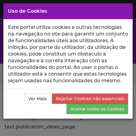
Saltar
para
MENU
Uso de Cookies
o
Conteúdo
Principal
Este portal utiliza cookies e outras tecnologias
na navegação no site para garantir um conjunto
de funcionalidades úteis aos utilizadores. A
inibição, por parte do utilizador, da utilização de
A excelência da investigação e ciência no Iscte
cookies, pode constituir um obstáculo à
navegação e à correta interação com as
funcionalidades do portal. Ao usar o portal, o
Search Button
utilizador está a consentir que estas tecnologias
sejam usadas nas funcionalidades do mesmo.
Ciência_Iscte
Publicações
Descrição Detalhada da
Ver Mais
Rejeitar Cookies não essenciais
Publicação
Visualizações
Aceitar todos os Cookies
Visualizações da Publicação
text.publication_views_page