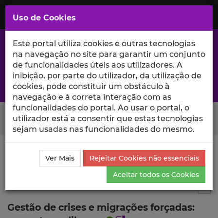
Saltar
para
MENU
Uso de Cookies
o
Conteúdo
Principal
Este portal utiliza cookies e outras tecnologias
na navegação no site para garantir um conjunto
de funcionalidades úteis aos utilizadores. A
inibição, por parte do utilizador, da utilização de
A excelência da investigação e ciência no Iscte
cookies, pode constituir um obstáculo à
navegação e à correta interação com as
funcionalidades do portal. Ao usar o portal, o
Search Button
utilizador está a consentir que estas tecnologias
sejam usadas nas funcionalidades do mesmo.
Ciência_Iscte
Publicações
Descrição Detalhada da
Ver Mais
Rejeitar Cookies não essenciais
Publicação
Aceitar todos os Cookies
Artigo em revista científica
4
Tog
Gestão de crises e migrações forçadas: