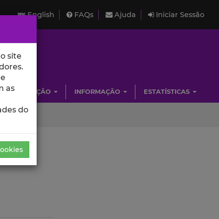
English
FAQs
Ajuda
Iniciar Sessão
o site
dores.
de
m as
INVESTIGAÇÃO
INFORMAÇÃO
ESTATÍSTICAS
ades do
Cookies