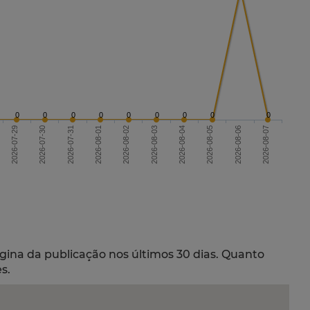
0
0
0
0
0
0
0
0
0
2026-07-29
2026-08-01
2026-08-04
2026-08-07
2026-08-02
2026-08-05
2026-07-30
2026-07-31
2026-08-03
2026-08-06
gina da publicação nos últimos 30 dias. Quanto
s.