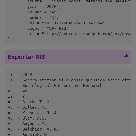
	journal = "Sociological Methods and Research",

	year = "2020",

	volume = "49",

	number = "3",

	doi = "10.1177/0049124117747304",

	pages = "567-602",

	url = "http://journals.sagepub.com/doi/abs/10.1177/0049124117747304"

}
Exportar RIS
TY  - JOUR

TI  - Generalization of classic question order effect
T2  - Sociological Methods and Research

VL  - 49

IS  - 3

AU  - Stark, T. H.

AU  - Silber, H.

AU  - Krosnick, J. A.

AU  - Blom, A.G.

AU  - Aoyagi, M.

AU  - Belchior, A. M.

AU  - Bosnjak, M.
