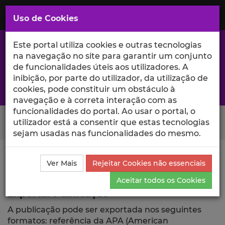
Saltar
para
MENU
Uso de Cookies
o
Conteúdo
Principal
Este portal utiliza cookies e outras tecnologias
na navegação no site para garantir um conjunto
de funcionalidades úteis aos utilizadores. A
inibição, por parte do utilizador, da utilização de
A excelência da investigação e ciência no Iscte
cookies, pode constituir um obstáculo à
navegação e à correta interação com as
funcionalidades do portal. Ao usar o portal, o
Search Button
utilizador está a consentir que estas tecnologias
sejam usadas nas funcionalidades do mesmo.
Ciência_Iscte
Publicações
Descrição Detalhada da
Ver Mais
Rejeitar Cookies não essenciais
Publicação
Exportar
Aceitar todos os Cookies
Exportar Publicação
A publicação pode ser exportada nos seguintes
formatos: referência da APA (American