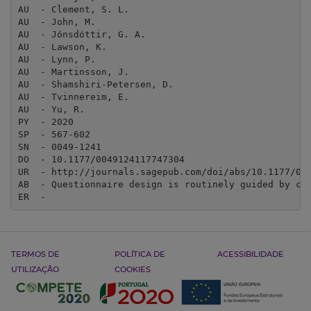
AU  - Clement, S. L.

AU  - John, M.

AU  - Jónsdóttir, G. A.

AU  - Lawson, K.

AU  - Lynn, P.

AU  - Martinsson, J.

AU  - Shamshiri-Petersen, D.

AU  - Tvinnereim, E.

AU  - Yu, R.

PY  - 2020

SP  - 567-602

SN  - 0049-1241

DO  - 10.1177/0049124117747304

UR  - http://journals.sagepub.com/doi/abs/10.1177/004
AB  - Questionnaire design is routinely guided by cl
ER  - 
TERMOS DE
POLÍTICA DE
ACESSIBILIDADE
UTILIZAÇÃO
COOKIES