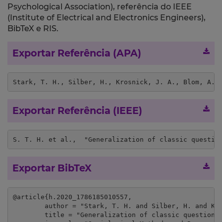
Psychological Association), referência do IEEE
(Institute of Electrical and Electronics Engineers),
BibTeX e RIS.
Exportar Referência (APA)
Stark, T. H., Silber, H., Krosnick, J. A., Blom, A.G
Exportar Referência (IEEE)
S. T. H. et al.,  "Generalization of classic questio
Exportar BibTeX
@article{h.2020_1786185010557,

	author = "Stark, T. H. and Silber, H. and Krosnick, J. A. and Blom, A.G. and Aoyagi, M. and Belchior, A. M. and Bosnjak, M. and Clement, S. L. and John, M. and Jónsdóttir, G. A. and Lawson, K. and Lynn, P. and Martinsson, J. and Shamshiri-Petersen, D. and Tvinnereim, E. and Yu, R.",

	title = "Generalization of classic question order effects across cultures",
