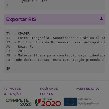
	year = "2017"

}
Exportar RIS
TY  - CPAPER

TI  - Entre Etnografia, Sonoridades e Prática(s) Artí
T2  - XII Encontros da Primavera: Fazer Antropologia,
AU  - Reis, F.

PY  - 2017

AB  - Matéria fluida para construção da(s) identidad
Partindo destas ideias, esta comunicação procede a u
ER  - 
TERMOS DE
POLÍTICA DE
ACESSIBILIDADE
UTILIZAÇÃO
COOKIES