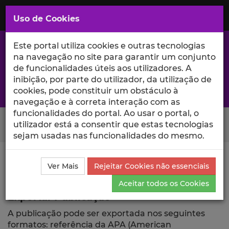
Saltar
para
MENU
Uso de Cookies
o
Conteúdo
Principal
Este portal utiliza cookies e outras tecnologias
na navegação no site para garantir um conjunto
de funcionalidades úteis aos utilizadores. A
inibição, por parte do utilizador, da utilização de
A excelência da investigação e ciência no Iscte
cookies, pode constituir um obstáculo à
navegação e à correta interação com as
funcionalidades do portal. Ao usar o portal, o
Search Button
utilizador está a consentir que estas tecnologias
sejam usadas nas funcionalidades do mesmo.
Ciência_Iscte
Comunicações
Descrição Detalhada
Ver Mais
Rejeitar Cookies não essenciais
da Comunicação
Exportar
Aceitar todos os Cookies
Exportar Publicação
A publicação pode ser exportada nos seguintes
formatos: referência da APA (American