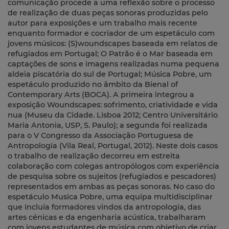
comunicação procede a uma reflexão sobre o processo
de realização de duas peças sonoras produzidas pelo
autor para exposições e um trabalho mais recente
enquanto formador e cocriador de um espetáculo com
jovens músicos: (S)woundscapes baseada em relatos de
refugiados em Portugal; O Patrão é o Mar baseada em
captações de sons e imagens realizadas numa pequena
aldeia piscatória do sul de Portugal; Música Pobre, um
espetáculo produzido no âmbito da Bienal of
Contemporary Arts (BOCA). A primeira integrou a
exposição Woundscapes: sofrimento, criatividade e vida
nua (Museu da Cidade. Lisboa 2012; Centro Universitário
Maria Antonia, USP, S. Paulo); a segunda foi realizada
para o V Congresso da Associação Portuguesa de
Antropologia (Vila Real, Portugal, 2012). Neste dois casos
o trabalho de realização decorreu em estreita
colaboração com colegas antropólogos com experiência
de pesquisa sobre os sujeitos (refugiados e pescadores)
representados em ambas as peças sonoras. No caso do
espetáculo Musica Pobre, uma equipa multidisciplinar
que incluía formadores vindos da antropologia, das
artes cénicas e da engenharia acústica, trabalharam
com jovens estudantes de música com objetivo de criar