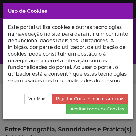
Saltar
para
MENU
Uso de Cookies
o
Conteúdo
Principal
Este portal utiliza cookies e outras tecnologias
na navegação no site para garantir um conjunto
de funcionalidades úteis aos utilizadores. A
inibição, por parte do utilizador, da utilização de
A excelência da investigação e ciência no Iscte
cookies, pode constituir um obstáculo à
navegação e à correta interação com as
funcionalidades do portal. Ao usar o portal, o
Search Button
utilizador está a consentir que estas tecnologias
sejam usadas nas funcionalidades do mesmo.
Ciência_Iscte
Comunicações
Descrição Detalhada
Ver Mais
Rejeitar Cookies não essenciais
da Comunicação
Aceitar todos os Cookies
Comunicação em evento científico
12
Tog
Entre Etnografia, Sonoridades e Prática(s)