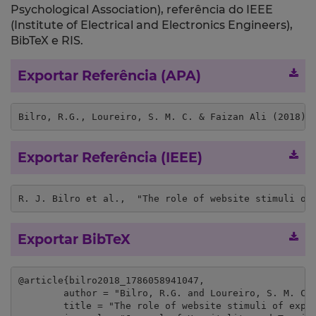
Psychological Association), referência do IEEE
(Institute of Electrical and Electronics Engineers),
BibTeX e RIS.
Exportar Referência (APA)
Bilro, R.G., Loureiro, S. M. C. & Faizan Ali (2018).
Exportar Referência (IEEE)
R. J. Bilro et al.,  "The role of website stimuli of
Exportar BibTeX
@article{bilro2018_1786058941047,

	author = "Bilro, R.G. and Loureiro, S. M. C. and Faizan Ali",

	title = "The role of website stimuli of experience on engagement and brand advocacy",
