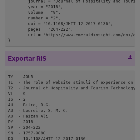
	journal = "Journal of Hospitality and Tourism Technology",

	year = "2018",

	volume = "9",

	number = "2",

	doi = "10.1108/JHTT-12-2017-0136",

	pages = "204-222",

	url = "https://www.emeraldinsight.com/doi/abs/10.1108/JHTT-12-2017-0136"

}
Exportar RIS
TY  - JOUR

TI  - The role of website stimuli of experience on en
T2  - Journal of Hospitality and Tourism Technology

VL  - 9

IS  - 2

AU  - Bilro, R.G.

AU  - Loureiro, S. M. C.

AU  - Faizan Ali

PY  - 2018

SP  - 204-222

SN  - 1757-9880

DO  - 10.1108/JHTT-12-2017-0136
