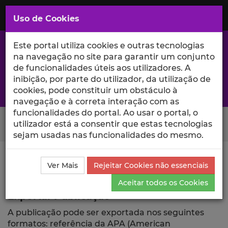
Saltar
para
MENU
Uso de Cookies
o
Conteúdo
Principal
Este portal utiliza cookies e outras tecnologias
na navegação no site para garantir um conjunto
de funcionalidades úteis aos utilizadores. A
inibição, por parte do utilizador, da utilização de
A excelência da investigação e ciência no Iscte
cookies, pode constituir um obstáculo à
navegação e à correta interação com as
funcionalidades do portal. Ao usar o portal, o
Search Button
utilizador está a consentir que estas tecnologias
sejam usadas nas funcionalidades do mesmo.
Ciência_Iscte
Publicações
Descrição Detalhada da
Ver Mais
Rejeitar Cookies não essenciais
Publicação
Exportar
Aceitar todos os Cookies
Exportar Publicação
A publicação pode ser exportada nos seguintes
formatos: referência da APA (American