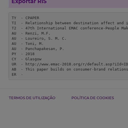
Exportar RIS
TY  - CPAPER

TI  - Relationship between destination affect and i
T2  - 47th International EMAC conference-People Mak
AU  - Renzi, M.F.

AU  - Loureiro, S. M. C.

AU  - Toni, M.

AU  - Panchapakesan, P.

PY  - 2018

CY  - Glasgow

UR  - http://www.emac-2018.org/r/default.asp?iId=ID
AB  - This paper builds on consumer-brand relation
ER  - 
TERMOS DE UTILIZAÇÃO
POLÍTICA DE COOKIES