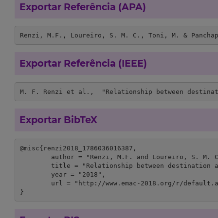
Exportar Referência (APA)
Renzi, M.F., Loureiro, S. M. C., Toni, M. & Pancha
Exportar Referência (IEEE)
M. F. Renzi et al.,  "Relationship between destina
Exportar BibTeX
@misc{renzi2018_1786036016387,

	author = "Renzi, M.F. and Loureiro, S. M. C. and Toni, M. and Panchapakesan, P.",

	title = "Relationship between destination affect and intention to visit: the case of destination dislike",

	year = "2018",

	url = "http://www.emac-2018.org/r/default.asp?iId=IDHGLH"

}