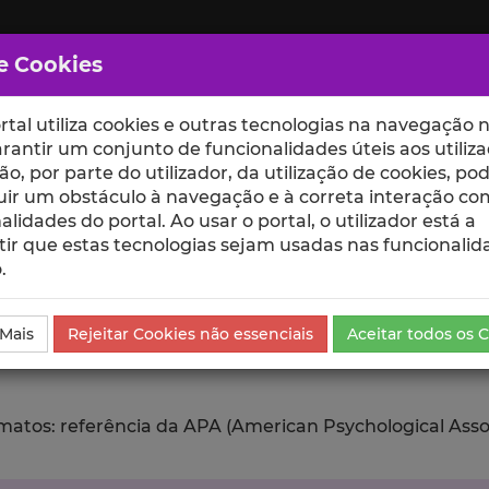
e Cookies
rtal utiliza cookies e outras tecnologias na navegação n
rantir um conjunto de funcionalidades úteis aos utiliza
ção, por parte do utilizador, da utilização de cookies, po
uir um obstáculo à navegação e à correta interação co
scte
ESCOLAS
UNIDADES
alidades do portal. Ao usar o portal, o utilizador está a
ir que estas tecnologias sejam usadas nas funcionalid
.
da Comunicação
Exportar
 Mais
Rejeitar Cookies não essenciais
Aceitar todos os 
tos: referência da APA (American Psychological Associat