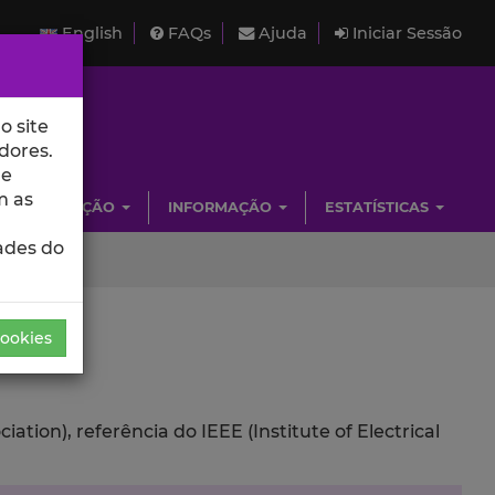
English
FAQs
Ajuda
Iniciar Sessão
o site
dores.
de
m as
INVESTIGAÇÃO
INFORMAÇÃO
ESTATÍSTICAS
ades do
Cookies
ion), referência do IEEE (Institute of Electrical