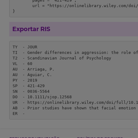
	pages = "421-429",

	url = "https://onlinelibrary.wiley.com/doi/full/10.1111/sjop.12568"

}
Exportar RIS
TY  - JOUR

TI  - Gender differences in aggression: the role of
T2  - Scandinavian Journal of Psychology

VL  - 60

AU  - Arriaga, P.

AU  - Aguiar, C.

PY  - 2019

SP  - 421-429

SN  - 0036-5564

DO  - 10.1111/sjop.12568

UR  - https://onlinelibrary.wiley.com/doi/full/10.1
AB  - Prior studies have shown that facial emotion
ER  - 