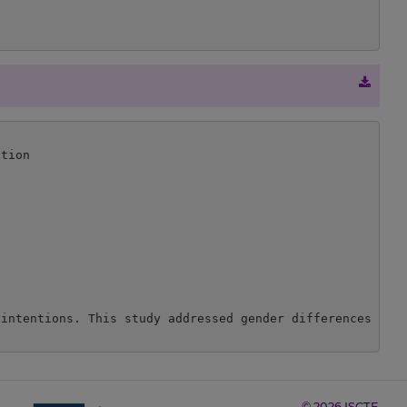
tion

intentions. This study addressed gender differences in a
© 2026 ISCTE