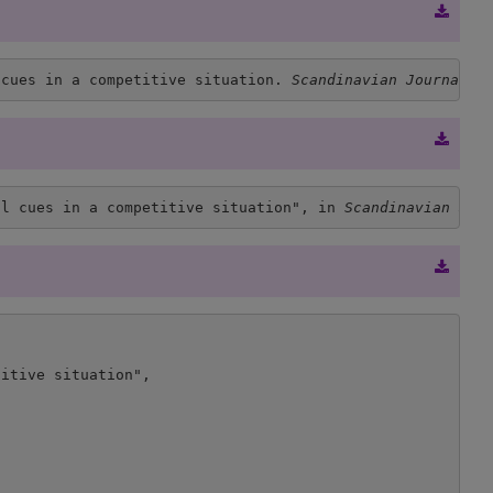
 cues in a competitive situation. 
Scandinavian Journal o
al cues in a competitive situation", in 
Scandinavian Jou