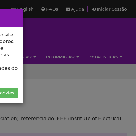
English
FAQs
Ajuda
Iniciar Sessão
o site
dores.
de
m as
INVESTIGAÇÃO
INFORMAÇÃO
ESTATÍSTICAS
ades do
Cookies
ion), referência do IEEE (Institute of Electrical