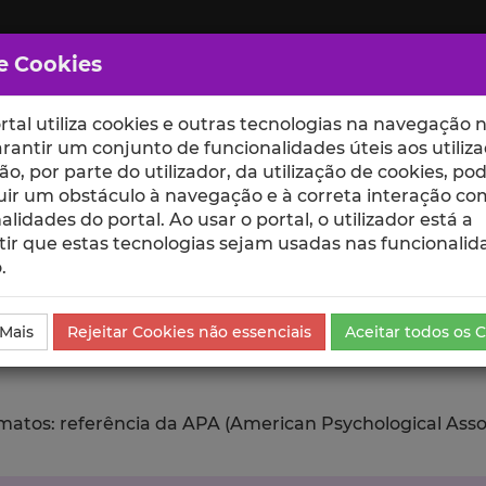
e Cookies
rtal utiliza cookies e outras tecnologias na navegação n
rantir um conjunto de funcionalidades úteis aos utiliza
ção, por parte do utilizador, da utilização de cookies, po
uir um obstáculo à navegação e à correta interação co
scte
ESCOLAS
UNIDADES
alidades do portal. Ao usar o portal, o utilizador está a
ir que estas tecnologias sejam usadas nas funcionalid
.
ublicação
Exportar
 Mais
Rejeitar Cookies não essenciais
Aceitar todos os 
tos: referência da APA (American Psychological Associat