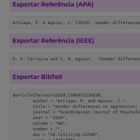
Exportar Referência (APA)
Arriaga, P. & Aguiar, C. (2019). Gender difference
Exportar Referência (IEEE)
P. P. Ferreira and C. D. Aguiar,  "Gender differen
Exportar BibTeX
@article{ferreira2019_1786055256818,

	author = "Arriaga, P. and Aguiar, C.",

	title = "Gender differences in aggression: the role of displaying facial emotional cues in a competitive situation",

	journal = "Scandinavian Journal of Psychology",

	year = "2019",

	volume = "60",

	number = "",

	doi = "10.1111/sjop.12568",
