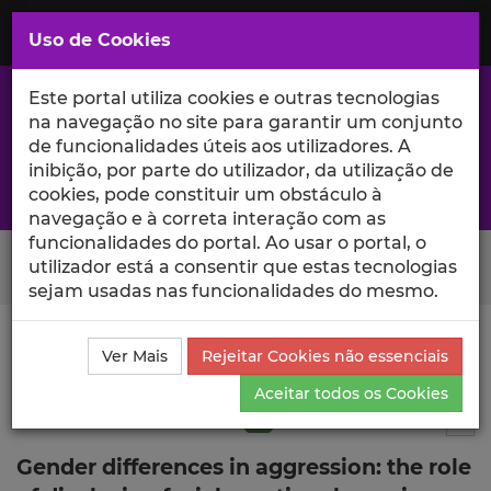
Saltar
para
MENU
Uso de Cookies
o
Conteúdo
Principal
Este portal utiliza cookies e outras tecnologias
na navegação no site para garantir um conjunto
de funcionalidades úteis aos utilizadores. A
inibição, por parte do utilizador, da utilização de
A excelência da investigação e ciência no Iscte
cookies, pode constituir um obstáculo à
navegação e à correta interação com as
funcionalidades do portal. Ao usar o portal, o
Search Button
utilizador está a consentir que estas tecnologias
sejam usadas nas funcionalidades do mesmo.
Ciência_Iscte
Publicações
Descrição Detalhada da
Ver Mais
Rejeitar Cookies não essenciais
Publicação
Aceitar todos os Cookies
Artigo em revista científica
Q1
7
Tog
Gender differences in aggression: the role