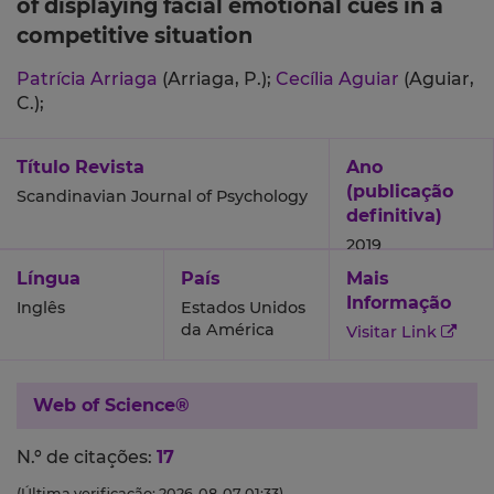
of displaying facial emotional cues in a
competitive situation
Patrícia Arriaga
(Arriaga, P.);
Cecília Aguiar
(Aguiar,
C.);
Título Revista
Ano
(publicação
Scandinavian Journal of Psychology
definitiva)
2019
Língua
País
Mais
Informação
Inglês
Estados Unidos
da América
Visitar Link
Web of Science®
N.º de citações:
17
(Última verificação: 2026-08-07 01:33)