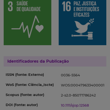
Identificadores da Publicação
ISSN (fonte: Externo)
0036-5564
WoS (fonte: Ciência_Iscte)
WOS:000479633400001
Scopus (fonte: autor)
2-s2.0-85071786242
DOI (fonte: autor)
10.1111/sjop.12568