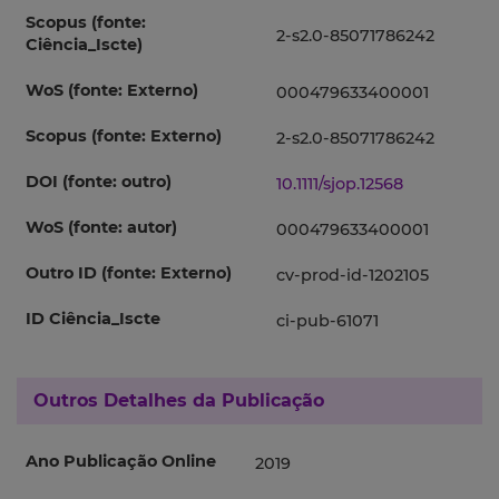
Scopus (fonte:
2-s2.0-85071786242
Ciência_Iscte)
WoS (fonte: Externo)
000479633400001
Scopus (fonte: Externo)
2-s2.0-85071786242
DOI (fonte: outro)
10.1111/sjop.12568
WoS (fonte: autor)
000479633400001
Outro ID (fonte: Externo)
cv-prod-id-1202105
ID Ciência_Iscte
ci-pub-61071
Outros Detalhes da Publicação
Ano Publicação Online
2019