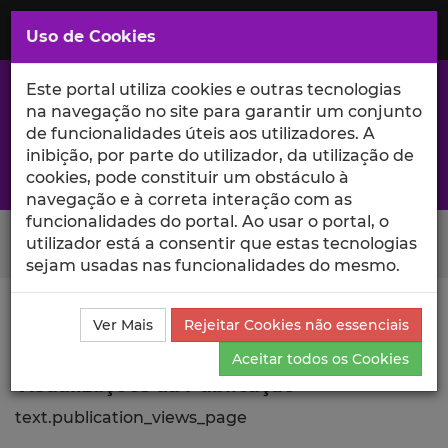
Saltar
para
MENU
Uso de Cookies
o
Conteúdo
Principal
Este portal utiliza cookies e outras tecnologias
na navegação no site para garantir um conjunto
de funcionalidades úteis aos utilizadores. A
inibição, por parte do utilizador, da utilização de
A excelência da investigação e ciência no Iscte
cookies, pode constituir um obstáculo à
navegação e à correta interação com as
funcionalidades do portal. Ao usar o portal, o
Search Button
utilizador está a consentir que estas tecnologias
sejam usadas nas funcionalidades do mesmo.
Ciência_Iscte
Publicações
Descrição Detalhada da
Ver Mais
Rejeitar Cookies não essenciais
Publicação
Visualizações
Aceitar todos os Cookies
Visualizações da Publicação
text.publication_views_page