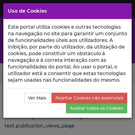
Saltar
para
MENU
Uso de Cookies
o
Conteúdo
Principal
Este portal utiliza cookies e outras tecnologias
na navegação no site para garantir um conjunto
de funcionalidades úteis aos utilizadores. A
inibição, por parte do utilizador, da utilização de
A excelência da investigação e ciência no Iscte
cookies, pode constituir um obstáculo à
navegação e à correta interação com as
funcionalidades do portal. Ao usar o portal, o
Search Button
utilizador está a consentir que estas tecnologias
sejam usadas nas funcionalidades do mesmo.
Ciência_Iscte
Publicações
Descrição Detalhada da
Ver Mais
Rejeitar Cookies não essenciais
Publicação
Visualizações
Aceitar todos os Cookies
Visualizações da Publicação
text.publication_views_page