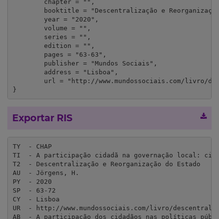
	chapter = "",

	booktitle = "Descentralização e Reorganização do Estado",

	year = "2020",

	volume = "",

	series = "",

	edition = "",

	pages = "63-63",

	publisher = "Mundos Sociais",

	address = "Lisboa",

	url = "http://www.mundossociais.com/livro/descentralizacao-e-reorganizacao-do-estado/122"

}
Exportar RIS
TY  - CHAP

TI  - A participação cidadã na governação local: cinc
T2  - Descentralização e Reorganização do Estado

AU  - Jörgens, H.

PY  - 2020

SP  - 63-72

CY  - Lisboa

UR  - http://www.mundossociais.com/livro/descentraliz
AB  - A participação dos cidadãos nas políticas públ