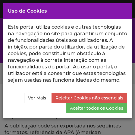
Saltar
para
MENU
Uso de Cookies
o
Conteúdo
Principal
Este portal utiliza cookies e outras tecnologias
na navegação no site para garantir um conjunto
de funcionalidades úteis aos utilizadores. A
inibição, por parte do utilizador, da utilização de
A excelência da investigação e ciência no Iscte
cookies, pode constituir um obstáculo à
navegação e à correta interação com as
funcionalidades do portal. Ao usar o portal, o
Search Button
utilizador está a consentir que estas tecnologias
sejam usadas nas funcionalidades do mesmo.
Ciência_Iscte
Publicações
Descrição Detalhada da
Ver Mais
Rejeitar Cookies não essenciais
Publicação
Exportar
Aceitar todos os Cookies
Exportar Publicação
A publicação pode ser exportada nos seguintes
formatos: referência da APA (American