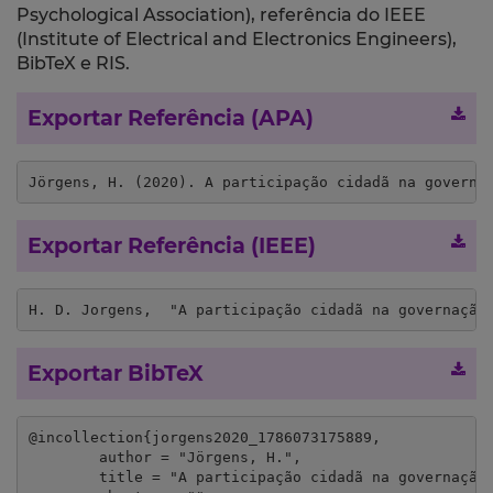
Psychological Association), referência do IEEE
(Institute of Electrical and Electronics Engineers),
BibTeX e RIS.
Exportar Referência (APA)
Jörgens, H. (2020). A participação cidadã na governa
Exportar Referência (IEEE)
H. D. Jorgens,  "A participação cidadã na governação
Exportar BibTeX
@incollection{jorgens2020_1786073175889,

	author = "Jörgens, H.",

	title = "A participação cidadã na governação local: cinco teses",
