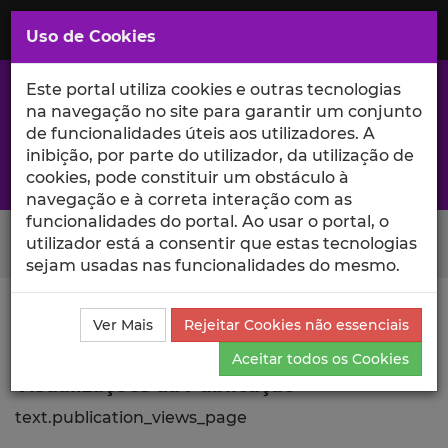
Saltar
para
MENU
Uso de Cookies
o
Conteúdo
Principal
Este portal utiliza cookies e outras tecnologias
na navegação no site para garantir um conjunto
de funcionalidades úteis aos utilizadores. A
inibição, por parte do utilizador, da utilização de
A excelência da investigação e ciência no Iscte
cookies, pode constituir um obstáculo à
navegação e à correta interação com as
funcionalidades do portal. Ao usar o portal, o
Search Button
utilizador está a consentir que estas tecnologias
sejam usadas nas funcionalidades do mesmo.
Ciência_Iscte
Publicações
Descrição Detalhada da
Ver Mais
Rejeitar Cookies não essenciais
Publicação
Visualizações
Aceitar todos os Cookies
Visualizações da Publicação
text.publication_views_page