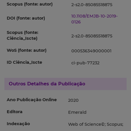
Scopus (fonte: autor)
2-s2.0-85085518875
10.1108/EMJB-10-2019-
DOI (fonte: autor)
0126
Scopus (fonte:
2-s2.0-85085518875
Ciência_Iscte)
WoS (fonte: autor)
000536349000001
ID Ciência_Iscte
ci-pub-77232
Outros Detalhes da Publicação
Ano Publicação Online
2020
Editora
Emerald
Indexação
Web of Science©; Scopus;