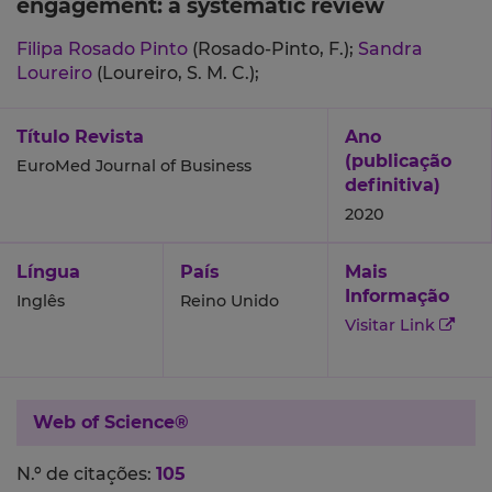
engagement: a systematic review
Filipa Rosado Pinto
(Rosado-Pinto, F.);
Sandra
Loureiro
(Loureiro, S. M. C.);
Título Revista
Ano
(publicação
EuroMed Journal of Business
definitiva)
2020
Língua
País
Mais
Informação
Inglês
Reino Unido
Visitar Link
Web of Science®
N.º de citações:
105