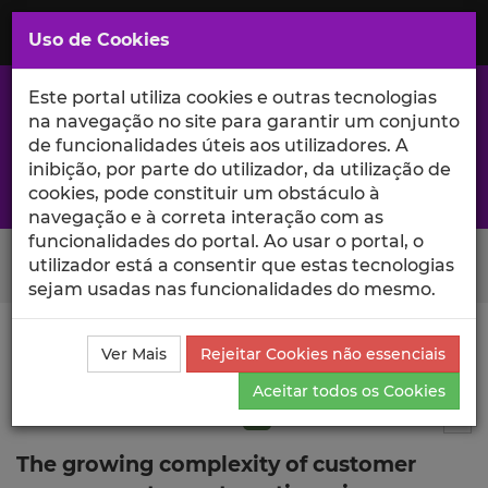
Saltar
para
MENU
Uso de Cookies
o
Conteúdo
Principal
Este portal utiliza cookies e outras tecnologias
na navegação no site para garantir um conjunto
de funcionalidades úteis aos utilizadores. A
inibição, por parte do utilizador, da utilização de
A excelência da investigação e ciência no Iscte
cookies, pode constituir um obstáculo à
navegação e à correta interação com as
funcionalidades do portal. Ao usar o portal, o
Search Button
utilizador está a consentir que estas tecnologias
sejam usadas nas funcionalidades do mesmo.
Ciência_Iscte
Publicações
Descrição Detalhada da
Ver Mais
Rejeitar Cookies não essenciais
Publicação
Aceitar todos os Cookies
Artigo em revista científica
Q1
13
Tog
The growing complexity of customer