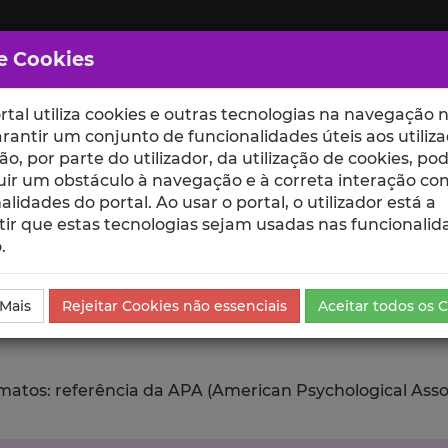
e Cookies
rtal utiliza cookies e outras tecnologias na navegação n
rantir um conjunto de funcionalidades úteis aos utiliza
ção, por parte do utilizador, da utilização de cookies, po
uir um obstáculo à navegação e à correta interação co
scte
ESCOLAS
UNIDADES
alidades do portal. Ao usar o portal, o utilizador está a
ir que estas tecnologias sejam usadas nas funcionalid
.
ublicação
Exportar
 Mais
Rejeitar Cookies não essenciais
Aceitar todos os 
tos: referência da APA (American Psychological Associat