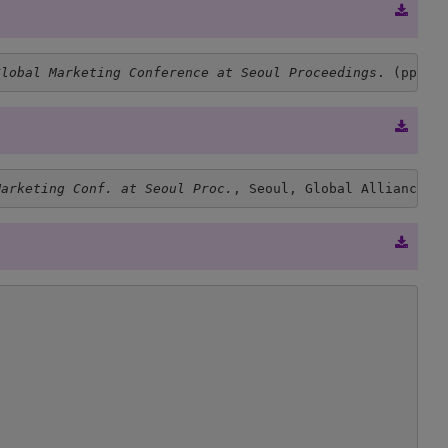
Global Marketing Conference at Seoul Proceedings
. (pp. 9
Marketing Conf. at Seoul Proc.
, Seoul, Global Alliance o