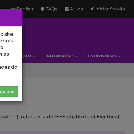
English
FAQs
Ajuda
Iniciar Sessão
o site
dores.
de
m as
INVESTIGAÇÃO
INFORMAÇÃO
ESTATÍSTICAS
ades do
Cookies
ion), referência do IEEE (Institute of Electrical