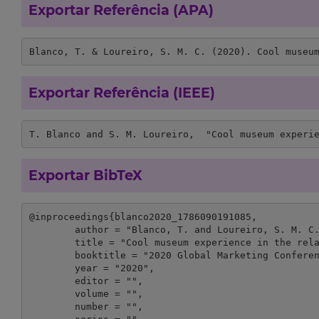
Exportar Referência (APA)
Blanco, T. & Loureiro, S. M. C. (2020). Cool museu
Exportar Referência (IEEE)
T. Blanco and S. M. Loureiro,  "Cool museum experi
Exportar BibTeX
@inproceedings{blanco2020_1786090191085,

	author = "Blanco, T. and Loureiro, S. M. C.",

	title = "Cool museum experience in the relationship with visitors",

	booktitle = "2020 Global Marketing Conference at Seoul Proceedings",

	year = "2020",

	editor = "",

	volume = "",

	number = "",
