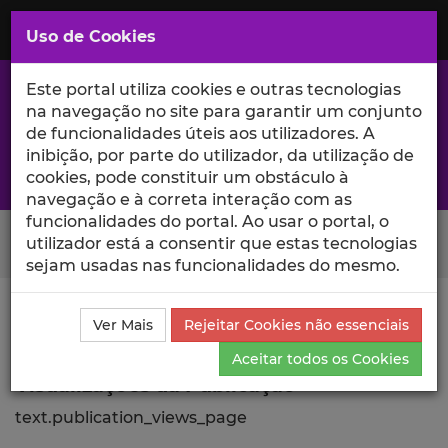
Saltar
para
MENU
Uso de Cookies
o
Conteúdo
Principal
Este portal utiliza cookies e outras tecnologias
na navegação no site para garantir um conjunto
de funcionalidades úteis aos utilizadores. A
inibição, por parte do utilizador, da utilização de
A excelência da investigação e ciência no Iscte
cookies, pode constituir um obstáculo à
navegação e à correta interação com as
funcionalidades do portal. Ao usar o portal, o
Search Button
utilizador está a consentir que estas tecnologias
sejam usadas nas funcionalidades do mesmo.
Ciência_Iscte
Publicações
Descrição Detalhada da
Ver Mais
Rejeitar Cookies não essenciais
Publicação
Visualizações
Aceitar todos os Cookies
Visualizações da Publicação
text.publication_views_page