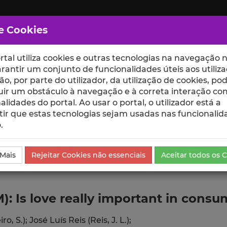
e Cookies
rtal utiliza cookies e outras tecnologias na navegação n
rantir um conjunto de funcionalidades úteis aos utiliza
ção, por parte do utilizador, da utilização de cookies, po
uir um obstáculo à navegação e à correta interação co
scte
ESCOLAS
UNIDADES
alidades do portal. Ao usar o portal, o utilizador está a
ir que estas tecnologias sejam usadas nas funcionalid
.
ublicação
 Mais
Rejeitar Cookies não essenciais
Aceitar todos os 
): Is love really important in cons
ro, S.);
José Luís Reis (Reis, J. L.);