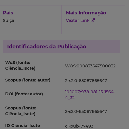
País
Mais Informação
Suíça
Visitar Link
Identificadores da Publicação
WoS (fonte:
WOS:000833547500032
Ciência_Iscte)
Scopus (fonte: autor)
2-s2.0-85087865647
10.1007/978-981-15-1564-
DOI (fonte: autor)
4_32
Scopus (fonte:
2-s2.0-85087865647
Ciência_Iscte)
ID Ciência_Iscte
ci-pub-77493