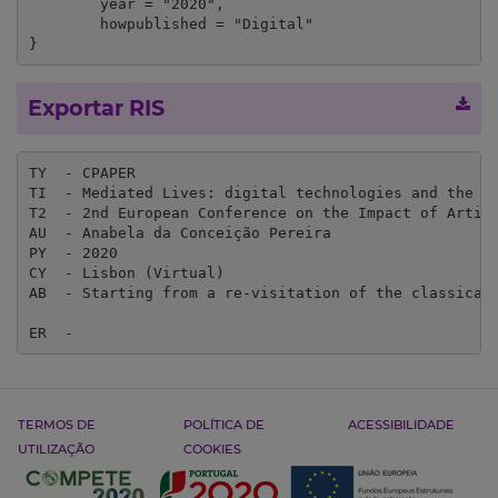
	year = "2020",

	howpublished = "Digital"

}
Exportar RIS
TY  - CPAPER

TI  - Mediated Lives: digital technologies and the bo
T2  - 2nd European Conference on the Impact of Artifi
AU  - Anabela da Conceição Pereira

PY  - 2020

CY  - Lisbon (Virtual)

AB  - Starting from a re-visitation of the classical
ER  - 
TERMOS DE
POLÍTICA DE
ACESSIBILIDADE
UTILIZAÇÃO
COOKIES