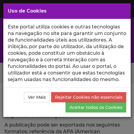
Saltar
para
MENU
Uso de Cookies
o
Conteúdo
Principal
Este portal utiliza cookies e outras tecnologias
na navegação no site para garantir um conjunto
de funcionalidades úteis aos utilizadores. A
inibição, por parte do utilizador, da utilização de
A excelência da investigação e ciência no Iscte
cookies, pode constituir um obstáculo à
navegação e à correta interação com as
funcionalidades do portal. Ao usar o portal, o
Search Button
utilizador está a consentir que estas tecnologias
sejam usadas nas funcionalidades do mesmo.
Ciência_Iscte
Comunicações
Descrição Detalhada
Ver Mais
Rejeitar Cookies não essenciais
da Comunicação
Exportar
Aceitar todos os Cookies
Exportar Publicação
A publicação pode ser exportada nos seguintes
formatos: referência da APA (American