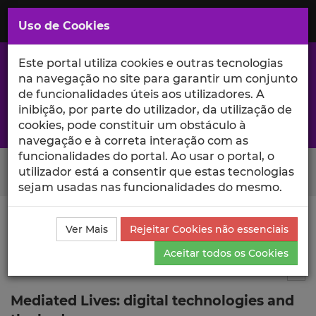
Saltar
para
MENU
Uso de Cookies
o
Conteúdo
Principal
Este portal utiliza cookies e outras tecnologias
na navegação no site para garantir um conjunto
de funcionalidades úteis aos utilizadores. A
inibição, por parte do utilizador, da utilização de
A excelência da investigação e ciência no Iscte
cookies, pode constituir um obstáculo à
navegação e à correta interação com as
funcionalidades do portal. Ao usar o portal, o
Search Button
utilizador está a consentir que estas tecnologias
sejam usadas nas funcionalidades do mesmo.
Ciência_Iscte
Comunicações
Descrição Detalhada
Ver Mais
Rejeitar Cookies não essenciais
da Comunicação
Aceitar todos os Cookies
Comunicação em evento científico
6
Tog
Mediated Lives: digital technologies and