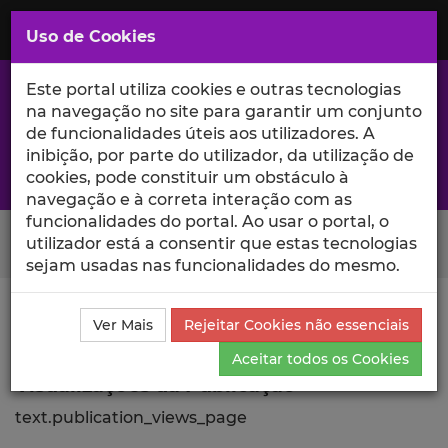
Saltar
para
MENU
Uso de Cookies
o
Conteúdo
Principal
Este portal utiliza cookies e outras tecnologias
na navegação no site para garantir um conjunto
de funcionalidades úteis aos utilizadores. A
inibição, por parte do utilizador, da utilização de
A excelência da investigação e ciência no Iscte
cookies, pode constituir um obstáculo à
navegação e à correta interação com as
funcionalidades do portal. Ao usar o portal, o
Search Button
utilizador está a consentir que estas tecnologias
sejam usadas nas funcionalidades do mesmo.
Ciência_Iscte
Comunicações
Descrição Detalhada
Ver Mais
Rejeitar Cookies não essenciais
da Comunicação
Visualizações
Aceitar todos os Cookies
Visualizações da Publicação
text.publication_views_page