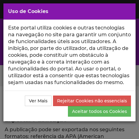
Saltar
para
MENU
Uso de Cookies
o
Conteúdo
Principal
Este portal utiliza cookies e outras tecnologias
na navegação no site para garantir um conjunto
de funcionalidades úteis aos utilizadores. A
inibição, por parte do utilizador, da utilização de
A excelência da investigação e ciência no Iscte
cookies, pode constituir um obstáculo à
navegação e à correta interação com as
funcionalidades do portal. Ao usar o portal, o
Search Button
utilizador está a consentir que estas tecnologias
sejam usadas nas funcionalidades do mesmo.
Ciência_Iscte
Publicações
Descrição Detalhada da
Ver Mais
Rejeitar Cookies não essenciais
Publicação
Exportar
Aceitar todos os Cookies
Exportar Publicação
A publicação pode ser exportada nos seguintes
formatos: referência da APA (American