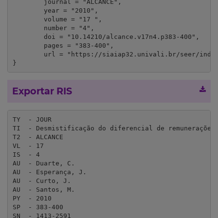
	journal = "ALCANCE",

	year = "2010",

	volume = "17 ",

	number = "4",

	doi = "10.14210/alcance.v17n4.p383-400",

	pages = "383-400",

	url = "https://siaiap32.univali.br/seer/index.php/ra/index"

}
Exportar RIS
TY  - JOUR

TI  - Desmistificação do diferencial de remunerações 
T2  - ALCANCE

VL  - 17 

IS  - 4

AU  - Duarte, C.

AU  - Esperança, J.

AU  - Curto, J.

AU  - Santos, M.

PY  - 2010

SP  - 383-400

SN  - 1413-2591
