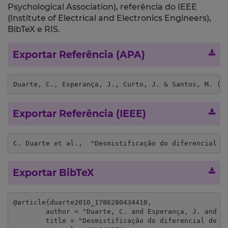
Psychological Association), referência do IEEE
(Institute of Electrical and Electronics Engineers),
BibTeX e RIS.
Exportar Referência (APA)
Duarte, C., Esperança, J., Curto, J. & Santos, M. (2
Exportar Referência (IEEE)
C. Duarte et al.,  "Desmistificação do diferencial d
Exportar BibTeX
@article{duarte2010_1786280434410,

	author = "Duarte, C. and Esperança, J. and Curto, J. and Santos, M.",

	title = "Desmistificação do diferencial de remunerações nas empresas. A segregação como verdadeira determinante",
